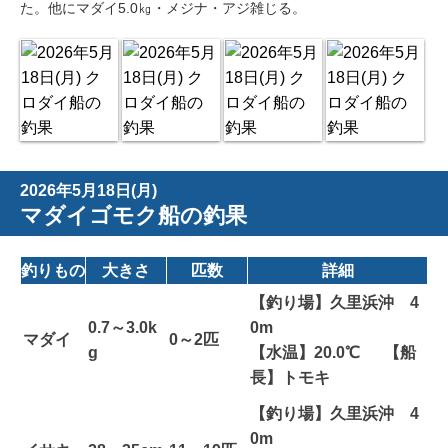
た。他にマダイ5.0㎏・メジナ・アジ雑じる。
2026年5月18日(月)
マダイゴモク船の釣果
釣りもの
大きさ
匹数
詳細
【釣り場】久里浜沖 4
0.7～3.0k
0m
マダイ
0～2匹
g
【水温】20.0℃ 【船
長】トモキ
【釣り場】久里浜沖 4
0m