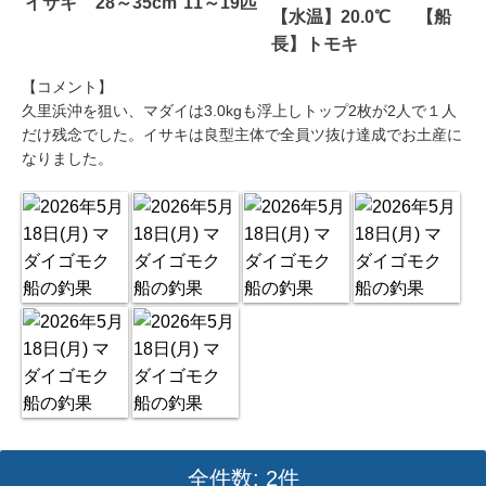
イサキ
28～35cm
11～19匹
【水温】20.0℃ 【船
長】トモキ
【コメント】
久里浜沖を狙い、マダイは3.0kgも浮上しトップ2枚が2人で１人
だけ残念でした。イサキは良型主体で全員ツ抜け達成でお土産に
なりました。
全件数: 2件