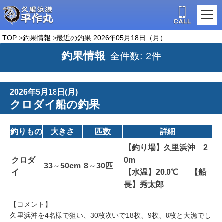
TOP
釣果情報
最近の釣果 2026年05月18日（月）
釣果情報
全件数: 2件
2026年5月18日(月)
クロダイ船の釣果
釣りもの
大きさ
匹数
詳細
【釣り場】久里浜沖 2
クロダ
0m
33～50cm
8～30匹
イ
【水温】20.0℃ 【船
長】秀太郎
【コメント】
久里浜沖を4名様で狙い、30枚次いで18枚、9枚、8枚と大漁でし