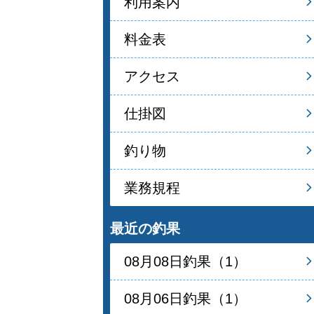
利用案内
料金表
アクセス
仕掛図
釣り物
業務規程
最近の釣果
08月08日釣果（1）
08月06日釣果（1）