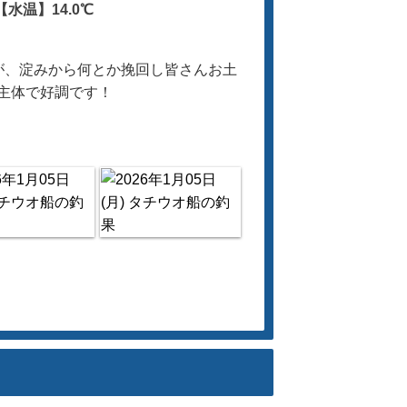
【水温】14.0℃
が、淀みから何とか挽回し皆さんお土
主体で好調です！