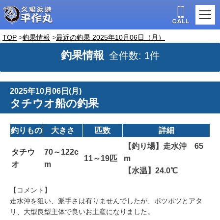
TOP
釣果情報
最近の釣果 2025年10月06日（月）
釣果情報
全件数: 1件
2025年10月06日(月)
タチウオ船の釣果
釣りもの
大きさ
匹数
詳細
【釣り場】走水沖 65
タチウ
70～122c
11～19匹
m
オ
m
【水温】24.0℃
【コメント】
走水沖を狙い、派手さは有りませんでしたが、ポツポツとアタ
リ、大型良型主体で良いお土産になりました。