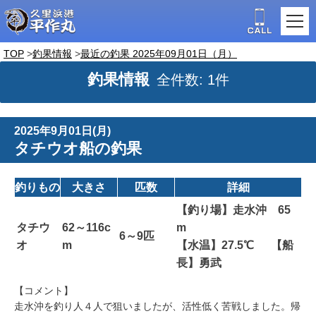
TOP
釣果情報
最近の釣果 2025年09月01日（月）
釣果情報
全件数: 1件
2025年9月01日(月)
タチウオ船の釣果
釣りもの
大きさ
匹数
詳細
【釣り場】走水沖 65
タチウ
62～116c
m
6～9匹
オ
m
【水温】27.5℃ 【船
長】勇武
【コメント】
走水沖を釣り人４人で狙いましたが、活性低く苦戦しました。帰